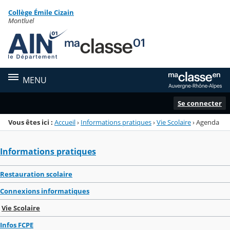
Panneau de gestion des cookies
Collège Émile Cizain
Menu de la rubrique
Contenu
Montluel
MENU
Se connecter
Vous êtes ici :
Accueil
›
Informations pratiques
›
Vie Scolaire
›
Agenda
Informations pratiques
Restauration scolaire
Connexions informatiques
Vie Scolaire
Infos FCPE