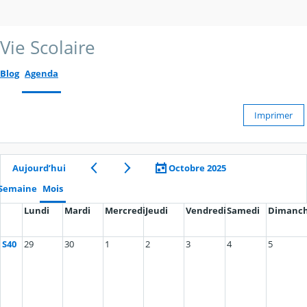
Vie Scolaire
Blog
Agenda
Imprimer
Aujourd’hui
Octobre 2025
Semaine
Mois
Lundi
Mardi
Mercredi
Jeudi
Vendredi
Samedi
Dimanc
S40
29
30
1
2
3
4
5