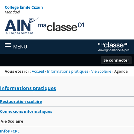
Panneau de gestion des cookies
Collège Émile Cizain
Menu de la rubrique
Contenu
Montluel
MENU
Se connecter
Vous êtes ici :
Accueil
›
Informations pratiques
›
Vie Scolaire
›
Agenda
Informations pratiques
Restauration scolaire
Connexions informatiques
Vie Scolaire
Infos FCPE