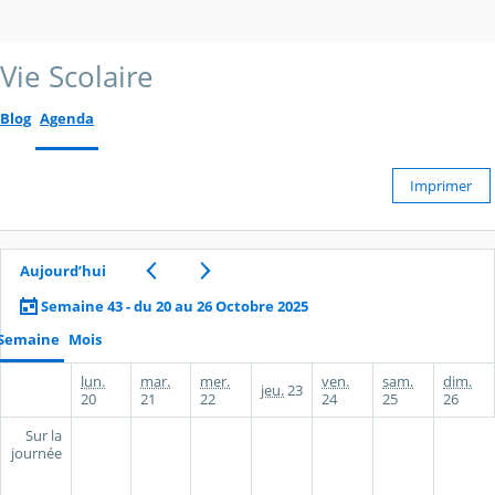
Vie Scolaire
Blog
Agenda
Imprimer
Aujourd’hui
Semaine 43 - du 20 au 26 Octobre 2025
Semaine
Mois
lun.
mar.
mer.
ven.
sam.
dim.
jeu.
23
20
21
22
24
25
26
Sur la
journée