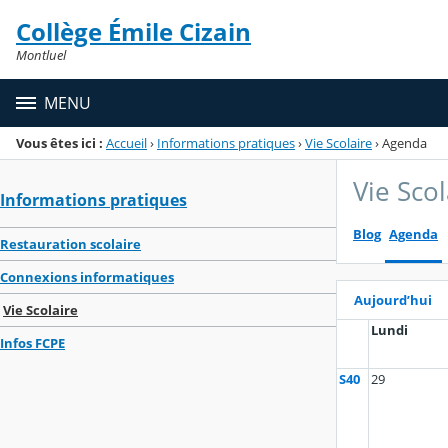
Panneau de gestion des cookies
Collège Émile Cizain
Menu de la rubrique
Contenu
Montluel
MENU
Vous êtes ici :
Accueil
›
Informations pratiques
›
Vie Scolaire
›
Agenda
Vie Scol
Informations pratiques
Blog
Agenda
Restauration scolaire
Connexions informatiques
Aujourd’hui
Vie Scolaire
Lundi
Infos FCPE
S40
29