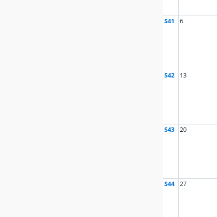
S41
6
S42
13
S43
20
S44
27