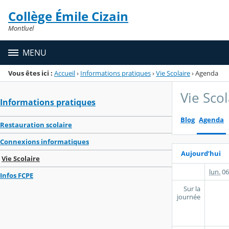
Panneau de gestion des cookies
Collège Émile Cizain
Menu de la rubrique
Contenu
Montluel
MENU
Vous êtes ici :
Accueil
›
Informations pratiques
›
Vie Scolaire
›
Agenda
Vie Scol
Informations pratiques
Blog
Agenda
Restauration scolaire
Connexions informatiques
Aujourd’hui
Vie Scolaire
lun.
06
Infos FCPE
Sur la
journée