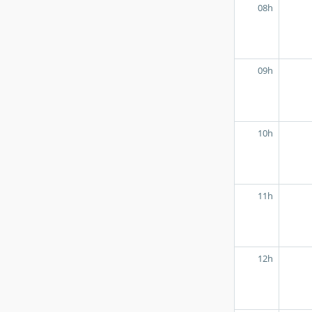
08h
09h
10h
11h
12h