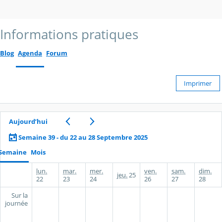
Informations pratiques
Blog
Agenda
Forum
Imprimer
Aujourd’hui
Semaine 39 - du 22 au 28 Septembre 2025
Semaine
Mois
lun.
mar.
mer.
ven.
sam.
dim.
jeu.
25
22
23
24
26
27
28
Sur la
journée