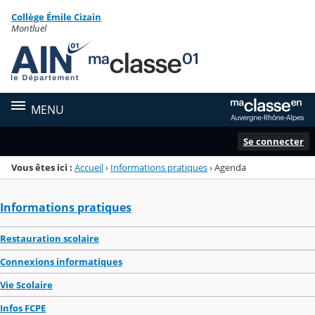
Panneau de gestion des cookies
Collège Émile Cizain
Menu de la rubrique
Contenu
Montluel
MENU
Se connecter
Vous êtes ici :
Accueil
›
Informations pratiques
›
Agenda
Informations pratiques
Restauration scolaire
Connexions informatiques
Vie Scolaire
Infos FCPE