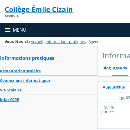
Panneau de gestion des cookies
Collège Émile Cizain
Menu de la rubrique
Contenu
Montluel
MENU
Vous êtes ici :
Accueil
›
Informations pratiques
›
Agenda
Informa
Informations pratiques
Blog
Agenda
Restauration scolaire
Connexions informatiques
Aujourd’hui
Vie Scolaire
lun.
03
Infos FCPE
Sur la
journée