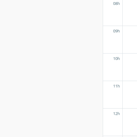
08h
09h
10h
11h
12h