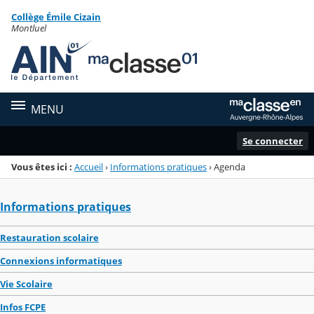
Panneau de gestion des cookies
Collège Émile Cizain
Menu de la rubrique
Contenu
Montluel
MENU
Se connecter
Vous êtes ici :
Accueil
›
Informations pratiques
›
Agenda
Informations pratiques
Restauration scolaire
Connexions informatiques
Vie Scolaire
Infos FCPE