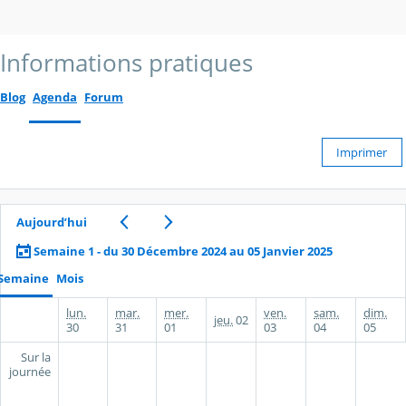
Informations pratiques
Blog
Agenda
Forum
Imprimer
Aujourd’hui
Semaine 1 - du 30 Décembre 2024 au 05 Janvier 2025
Semaine
Mois
lun.
mar.
mer.
ven.
sam.
dim.
jeu.
02
30
31
01
03
04
05
Sur la
journée