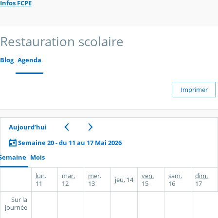
Infos FCPE
Restauration scolaire
Blog
Agenda
Imprimer
Aujourd’hui
Semaine 20 - du 11 au 17 Mai 2026
Semaine
Mois
lun.
mar.
mer.
ven.
sam.
dim.
jeu.
14
11
12
13
15
16
17
Sur la
journée