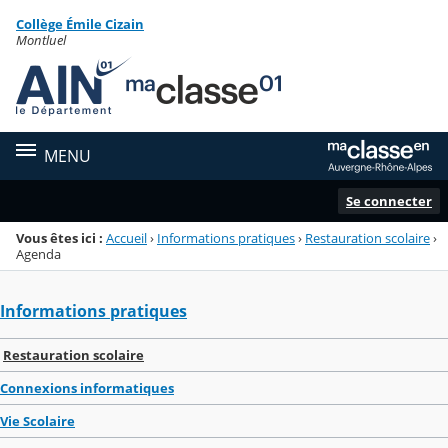
Panneau de gestion des cookies
Collège Émile Cizain
Menu de la rubrique
Contenu
Montluel
MENU
Se connecter
Vous êtes ici :
Accueil
›
Informations pratiques
›
Restauration scolaire
›
Agenda
Informations pratiques
Restauration scolaire
Connexions informatiques
Vie Scolaire