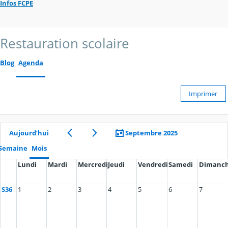
Infos FCPE
Restauration scolaire
Blog
Agenda
Imprimer
Aujourd’hui
Septembre 2025
Semaine
Mois
Lundi
Mardi
Mercredi
Jeudi
Vendredi
Samedi
Dimanc
S36
1
2
3
4
5
6
7