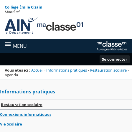
Panneau de gestion des cookies
Collège Émile Cizain
Menu de la rubrique
Contenu
Montluel
MENU
Se connecter
Vous êtes ici :
Accueil
›
Informations pratiques
›
Restauration scolaire
›
Agenda
Informations pratiques
Restauration scolaire
Connexions informatiques
Vie Scolaire