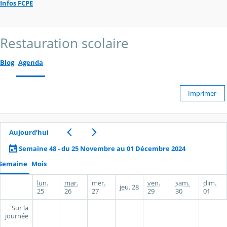
Infos FCPE
Restauration scolaire
Blog
Agenda
Imprimer
Aujourd’hui
Semaine 48 - du 25 Novembre au 01 Décembre 2024
Semaine
Mois
lun.
mar.
mer.
ven.
sam.
dim.
jeu.
28
25
26
27
29
30
01
Sur la
journée