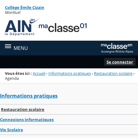
Panneau de gestion des cookies
Collège Émile Cizain
Menu de la rubrique
Contenu
Montluel
MENU
Se connecter
Vous êtes ici :
Accueil
›
Informations pratiques
›
Restauration scolaire
›
Agenda
Informations pratiques
Restauration scolaire
Connexions informatiques
Vie Scolaire