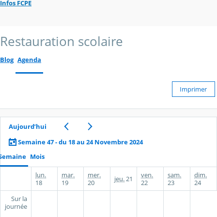
Infos FCPE
Restauration scolaire
Blog
Agenda
Imprimer
Aujourd’hui
Semaine 47 - du 18 au 24 Novembre 2024
Semaine
Mois
lun.
mar.
mer.
ven.
sam.
dim.
jeu.
21
18
19
20
22
23
24
Sur la
journée