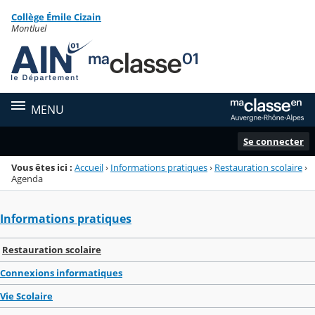
Panneau de gestion des cookies
Collège Émile Cizain
Menu de la rubrique
Contenu
Montluel
MENU
Se connecter
Vous êtes ici :
Accueil
›
Informations pratiques
›
Restauration scolaire
›
Agenda
Informations pratiques
Restauration scolaire
Connexions informatiques
Vie Scolaire