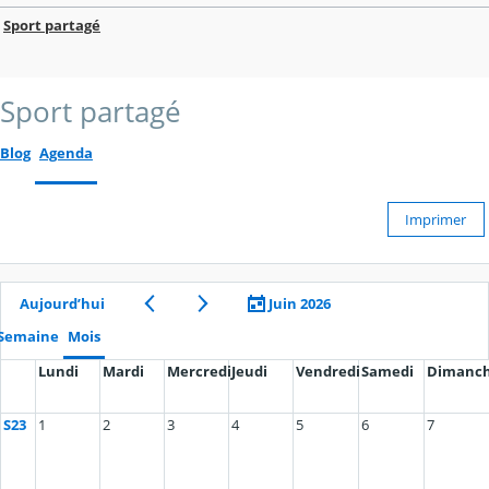
Sport partagé
Sport partagé
Blog
Agenda
Imprimer
Aujourd’hui
Juin 2026
Semaine
Mois
Lundi
Mardi
Mercredi
Jeudi
Vendredi
Samedi
Dimanc
S23
1
2
3
4
5
6
7