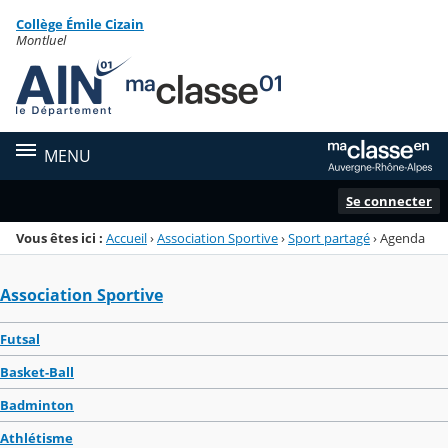
Panneau de gestion des cookies
Collège Émile Cizain
Menu de la rubrique
Contenu
Montluel
MENU
Se connecter
Vous êtes ici :
Accueil
›
Association Sportive
›
Sport partagé
›
Agenda
Association Sportive
Futsal
Basket-Ball
Badminton
Athlétisme