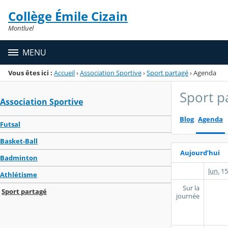
Panneau de gestion des cookies
Collège Émile Cizain
Menu de la rubrique
Contenu
Montluel
MENU
Vous êtes ici :
Accueil
›
Association Sportive
›
Sport partagé
›
Agenda
Sport p
Association Sportive
Blog
Agenda
Futsal
Basket-Ball
Aujourd’hui
Badminton
lun.
15
Athlétisme
Sur la
Sport partagé
journée