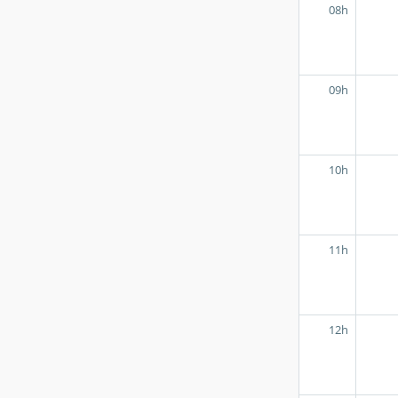
08h
09h
10h
11h
12h