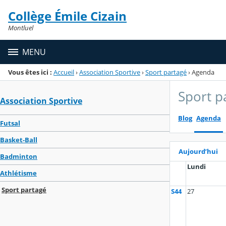
Panneau de gestion des cookies
Collège Émile Cizain
Menu de la rubrique
Contenu
Montluel
MENU
Vous êtes ici :
Accueil
›
Association Sportive
›
Sport partagé
›
Agenda
Sport p
Association Sportive
Blog
Agenda
Futsal
Basket-Ball
Aujourd’hui
Badminton
Lundi
Athlétisme
Sport partagé
S44
27