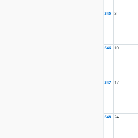
S45
3
S46
10
S47
17
S48
24