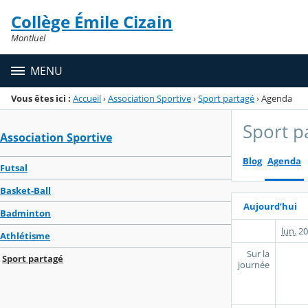
Panneau de gestion des cookies
Collège Émile Cizain
Menu de la rubrique
Contenu
Montluel
MENU
Vous êtes ici :
Accueil
›
Association Sportive
›
Sport partagé
›
Agenda
Sport p
Association Sportive
Blog
Agenda
Futsal
Basket-Ball
Aujourd’hui
Badminton
lun.
20
Athlétisme
Sur la
Sport partagé
journée