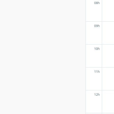
08h
09h
10h
11h
12h