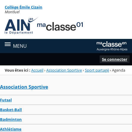
Panneau de gestion des cookies
Collège Émile Cizain
Menu de la rubrique
Contenu
Montluel
MENU
Se connecter
Vous êtes ici :
Accueil
›
Association Sportive
›
Sport partagé
›
Agenda
Association Sportive
Futsal
Basket-Ball
Badminton
Athlétisme