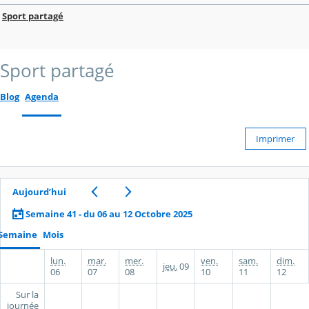
Sport partagé
Sport partagé
Blog
Agenda
Imprimer
Aujourd’hui
Semaine 41 - du 06 au 12 Octobre 2025
Semaine
Mois
lun.
mar.
mer.
ven.
sam.
dim.
jeu.
09
06
07
08
10
11
12
Sur la
journée