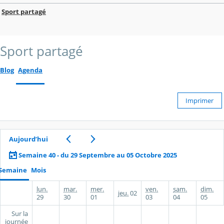
Sport partagé
Sport partagé
Blog
Agenda
Imprimer
Aujourd’hui
Semaine 40 - du 29 Septembre au 05 Octobre 2025
Semaine
Mois
lun.
mar.
mer.
ven.
sam.
dim.
jeu.
02
29
30
01
03
04
05
Sur la
journée