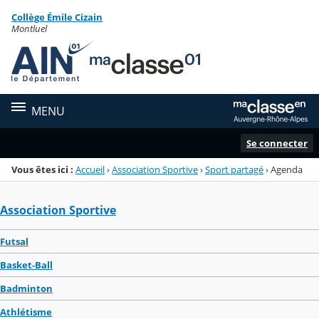
Panneau de gestion des cookies
Collège Émile Cizain
Menu de la rubrique
Contenu
Montluel
MENU
Se connecter
Vous êtes ici :
Accueil
›
Association Sportive
›
Sport partagé
›
Agenda
Association Sportive
Futsal
Basket-Ball
Badminton
Athlétisme