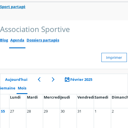
Sport partagé
Association Sportive
Blog
Agenda
Dossiers partagés
Imprimer
Aujourd’hui
Février 2025
Semaine
Mois
Lundi
Mardi
Mercredi
Jeudi
Vendredi
Samedi
Dimanc
S5
27
28
29
30
31
1
2