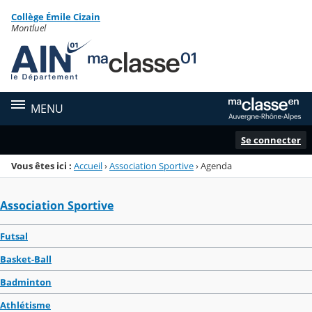
Panneau de gestion des cookies
Collège Émile Cizain
Menu de la rubrique
Contenu
Montluel
MENU
Se connecter
Vous êtes ici :
Accueil
›
Association Sportive
›
Agenda
Association Sportive
Futsal
Basket-Ball
Badminton
Athlétisme