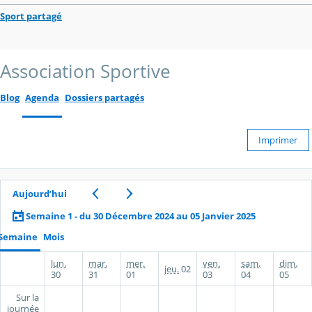
Sport partagé
Association Sportive
Blog
Agenda
Dossiers partagés
Imprimer
Aujourd’hui
Semaine 1 - du 30 Décembre 2024 au 05 Janvier 2025
Semaine
Mois
lun.
mar.
mer.
ven.
sam.
dim.
jeu.
02
30
31
01
03
04
05
Sur la
journée