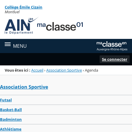
Panneau de gestion des cookies
Collège Émile Cizain
Menu de la rubrique
Contenu
Montluel
MENU
Se connecter
Vous êtes ici :
Accueil
›
Association Sportive
›
Agenda
Association Sportive
Futsal
Basket-Ball
Badminton
Athlétisme