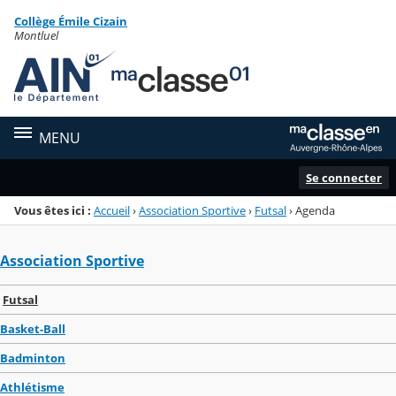
Panneau de gestion des cookies
Collège Émile Cizain
Menu de la rubrique
Contenu
Montluel
MENU
Se connecter
Vous êtes ici :
Accueil
›
Association Sportive
›
Futsal
›
Agenda
Association Sportive
Futsal
Basket-Ball
Badminton
Athlétisme