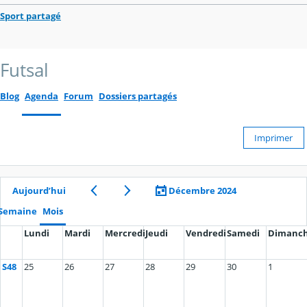
Sport partagé
Futsal
Blog
Agenda
Forum
Dossiers partagés
Imprimer
Aujourd’hui
Décembre 2024
Semaine
Mois
Lundi
Mardi
Mercredi
Jeudi
Vendredi
Samedi
Dimanc
S48
25
26
27
28
29
30
1