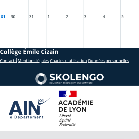
S1
30
31
1
2
3
4
5
Collège Émile Cizain
Contacts
Mentions légales
Chartes d'utilisation
Données personnelles