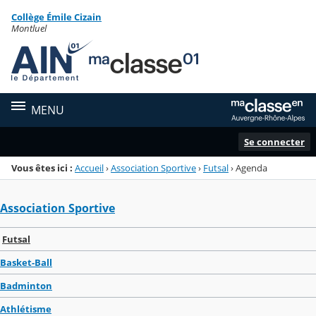
Panneau de gestion des cookies
Collège Émile Cizain
Menu de la rubrique
Contenu
Montluel
MENU
Se connecter
Vous êtes ici :
Accueil
›
Association Sportive
›
Futsal
›
Agenda
Association Sportive
Futsal
Basket-Ball
Badminton
Athlétisme