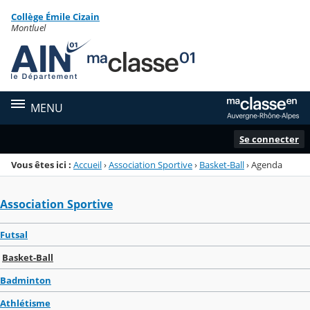
Panneau de gestion des cookies
Collège Émile Cizain
Menu de la rubrique
Contenu
Montluel
MENU
Se connecter
Vous êtes ici :
Accueil
›
Association Sportive
›
Basket-Ball
›
Agenda
Association Sportive
Futsal
Basket-Ball
Badminton
Athlétisme