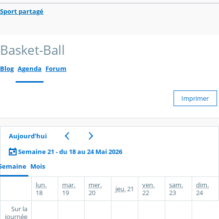
Sport partagé
Basket-Ball
Blog
Agenda
Forum
Imprimer
Aujourd’hui
Semaine 21 - du 18 au 24 Mai 2026
Semaine
Mois
lun.
mar.
mer.
ven.
sam.
dim.
jeu.
21
18
19
20
22
23
24
Sur la
journée