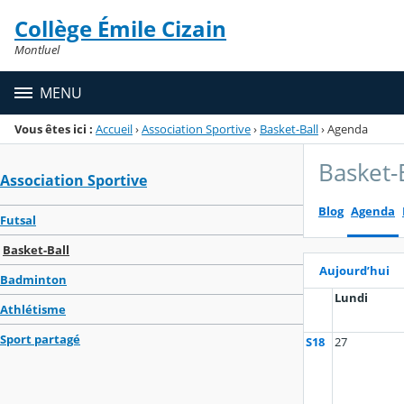
Panneau de gestion des cookies
Collège Émile Cizain
Menu de la rubrique
Contenu
Montluel
MENU
Vous êtes ici :
Accueil
›
Association Sportive
›
Basket-Ball
›
Agenda
Basket-
Association Sportive
Blog
Agenda
Futsal
Basket-Ball
Aujourd’hui
Badminton
Lundi
Athlétisme
Sport partagé
S18
27