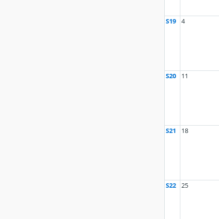
S19
4
S20
11
S21
18
S22
25