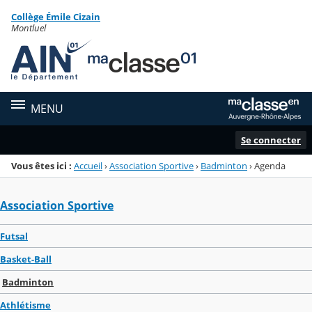
Panneau de gestion des cookies
Collège Émile Cizain
Menu de la rubrique
Contenu
Montluel
MENU
Se connecter
Vous êtes ici :
Accueil
›
Association Sportive
›
Badminton
›
Agenda
Association Sportive
Futsal
Basket-Ball
Badminton
Athlétisme