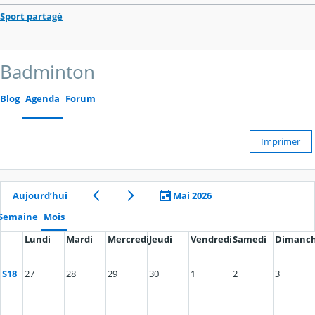
Sport partagé
Badminton
Blog
Agenda
Forum
Imprimer
Aujourd’hui
Mai 2026
Semaine
Mois
Lundi
Mardi
Mercredi
Jeudi
Vendredi
Samedi
Dimanc
S18
27
28
29
30
1
2
3