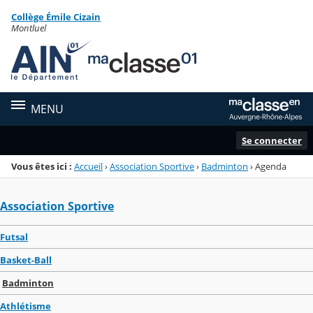
Panneau de gestion des cookies
Collège Émile Cizain
Menu de la rubrique
Contenu
Montluel
MENU
Se connecter
Vous êtes ici :
Accueil
›
Association Sportive
›
Badminton
›
Agenda
Association Sportive
Futsal
Basket-Ball
Badminton
Athlétisme