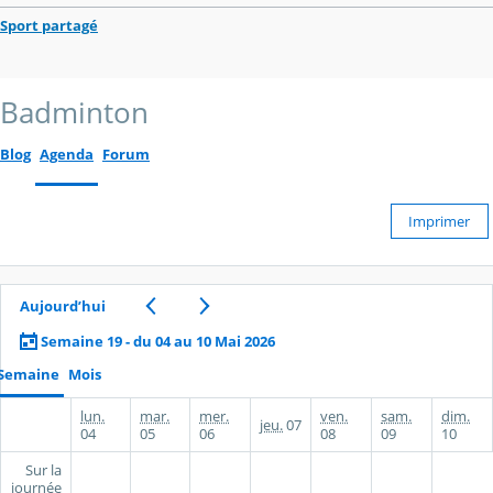
Sport partagé
Badminton
Blog
Agenda
Forum
Imprimer
Aujourd’hui
Semaine 19 - du 04 au 10 Mai 2026
Semaine
Mois
lun.
mar.
mer.
ven.
sam.
dim.
jeu.
07
04
05
06
08
09
10
Sur la
journée