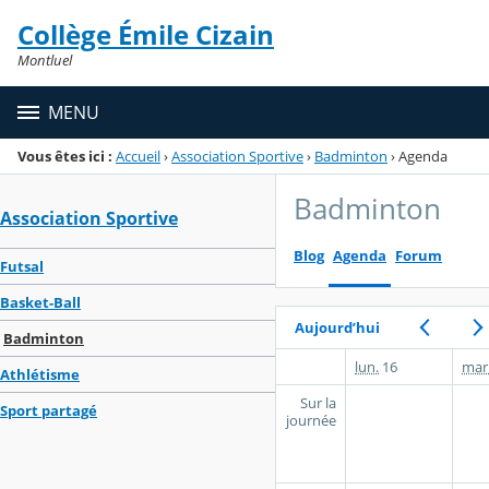
Panneau de gestion des cookies
Collège Émile Cizain
Menu de la rubrique
Contenu
Montluel
MENU
Vous êtes ici :
Accueil
›
Association Sportive
›
Badminton
›
Agenda
Badminton
Association Sportive
Blog
Agenda
Forum
Futsal
Basket-Ball
Aujourd’hui
Badminton
lun.
16
mar
Athlétisme
Sur la
Sport partagé
journée