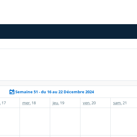
Semaine 51 - du 16 au 22 Décembre 2024
.
17
mer.
18
jeu.
19
ven.
20
sam.
21