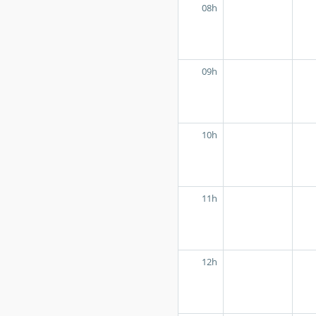
08h
09h
10h
11h
12h