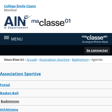
Panneau de gestion des cookies
Collège Émile Cizain
Menu de la rubrique
Contenu
Montluel
MENU
Se connecter
Vous êtes ici :
Accueil
›
Association Sportive
›
Badminton
›
Agenda
Association Sportive
Futsal
Basket-Ball
Badminton
Athlétisme