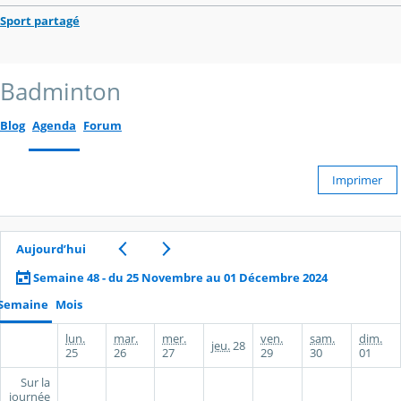
Sport partagé
Badminton
Blog
Agenda
Forum
Imprimer
Aujourd’hui
Semaine 48 - du 25 Novembre au 01 Décembre 2024
Semaine
Mois
lun.
mar.
mer.
ven.
sam.
dim.
jeu.
28
25
26
27
29
30
01
Sur la
journée