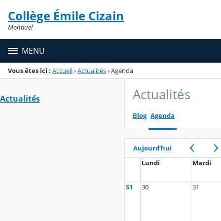
Panneau de gestion des cookies
Collège Émile Cizain
Menu de la rubrique
Contenu
Montluel
MENU
Vous êtes ici :
Accueil
›
Actualités
›
Agenda
Actualités
Actualités
Blog
Agenda
Aujourd’hui
Lundi
Mardi
S1
30
31