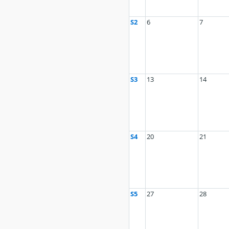
S2
6
7
S3
13
14
S4
20
21
S5
27
28