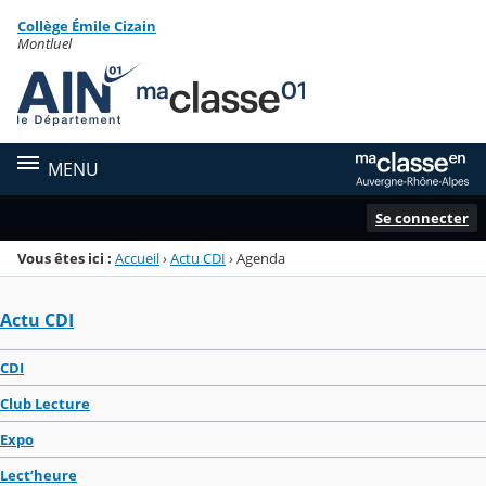
Panneau de gestion des cookies
Collège Émile Cizain
Menu de la rubrique
Contenu
Montluel
MENU
Se connecter
Vous êtes ici :
Accueil
›
Actu CDI
›
Agenda
Actu CDI
CDI
Club Lecture
Expo
Lect’heure