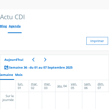
Actu CDI
Blog
Agenda
Imprimer
Aujourd’hui
Semaine 36 - du 01 au 07 Septembre 2025
Semaine
Mois
lun.
mar.
mer.
ven.
sam.
dim.
jeu.
04
01
02
03
05
06
07
Sur la
journée