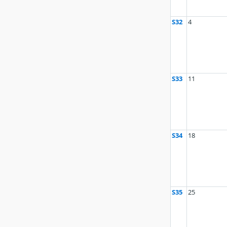
S32
4
S33
11
S34
18
S35
25