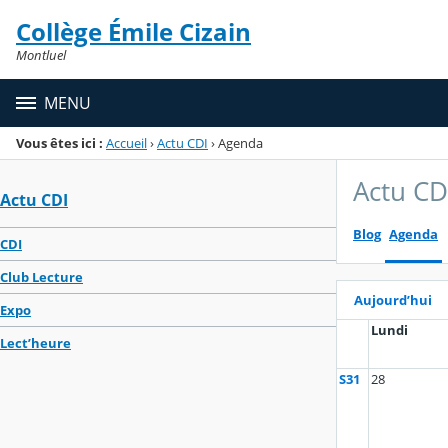
Panneau de gestion des cookies
Collège Émile Cizain
Menu de la rubrique
Contenu
Montluel
MENU
Vous êtes ici :
Accueil
›
Actu CDI
›
Agenda
Actu CD
Actu CDI
Blog
Agenda
CDI
Club Lecture
Aujourd’hui
Expo
Lundi
Lect’heure
S31
28