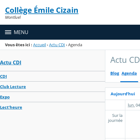
Panneau de gestion des cookies
Collège Émile Cizain
Menu de la rubrique
Contenu
Montluel
MENU
Vous êtes ici :
Accueil
›
Actu CDI
›
Agenda
Actu CD
Actu CDI
Blog
Agenda
CDI
Club Lecture
Aujourd’hui
Expo
lun.
04
Lect’heure
Sur la
journée