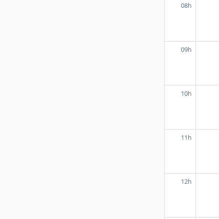
08h
09h
10h
11h
12h