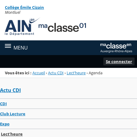
Panneau de gestion des cookies
Collège Émile Cizain
Menu de la rubrique
Contenu
Montluel
MENU
Se connecter
Vous êtes ici :
Accueil
›
Actu CDI
›
Lect’heure
›
Agenda
Actu CDI
CDI
Club Lecture
Expo
Lect’heure