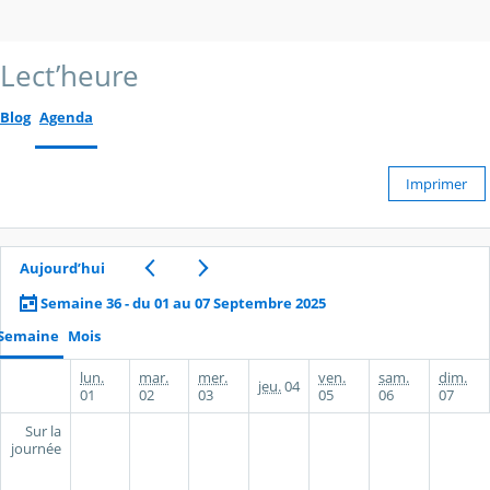
Lect’heure
Blog
Agenda
Imprimer
Aujourd’hui
Semaine 36 - du 01 au 07 Septembre 2025
Semaine
Mois
lun.
mar.
mer.
ven.
sam.
dim.
jeu.
04
01
02
03
05
06
07
Sur la
journée