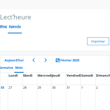
Lect’heure
Blog
Agenda
Imprimer
Aujourd’hui
Février 2025
Semaine
Mois
Lundi
Mardi
Mercredi
Jeudi
Vendredi
Samedi
Dimanc
S5
27
28
29
30
31
1
2