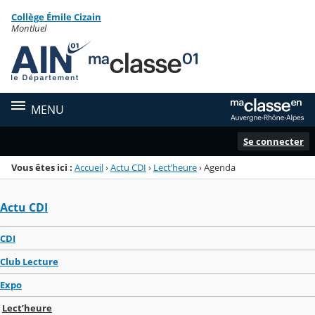
Panneau de gestion des cookies
Collège Émile Cizain
Menu de la rubrique
Contenu
Montluel
MENU
Se connecter
Vous êtes ici :
Accueil
›
Actu CDI
›
Lect’heure
›
Agenda
Actu CDI
CDI
Club Lecture
Expo
Lect’heure