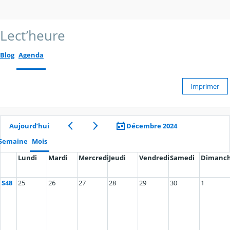
Lect’heure
Blog
Agenda
Imprimer
Aujourd’hui
Décembre 2024
Semaine
Mois
Lundi
Mardi
Mercredi
Jeudi
Vendredi
Samedi
Dimanc
S48
25
26
27
28
29
30
1