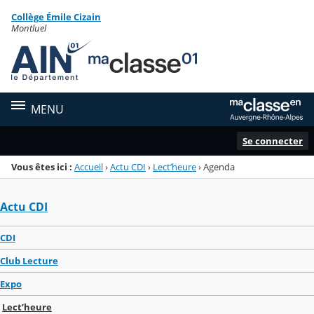
Panneau de gestion des cookies
Collège Émile Cizain
Menu de la rubrique
Contenu
Montluel
MENU
Se connecter
Vous êtes ici :
Accueil
›
Actu CDI
›
Lect’heure
›
Agenda
Actu CDI
CDI
Club Lecture
Expo
Lect’heure