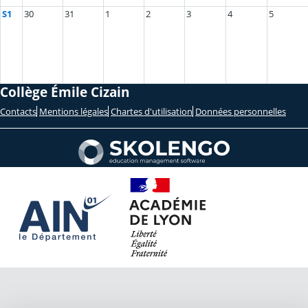
S1
30
31
1
2
3
4
5
Collège Émile Cizain
Contacts
Mentions légales
Chartes d'utilisation
Données personnelles