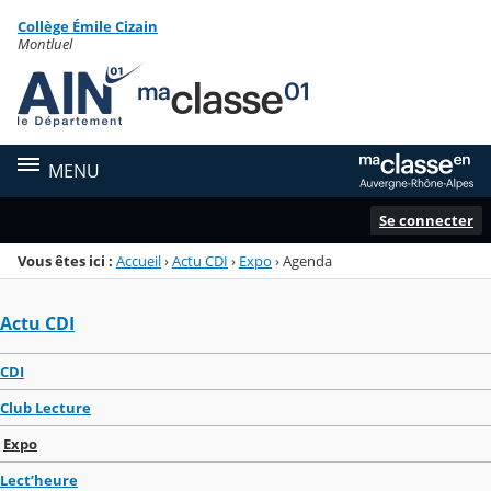
Panneau de gestion des cookies
Collège Émile Cizain
Menu de la rubrique
Contenu
Montluel
MENU
Se connecter
Vous êtes ici :
Accueil
›
Actu CDI
›
Expo
›
Agenda
Actu CDI
CDI
Club Lecture
Expo
Lect’heure