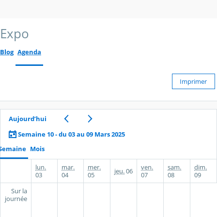
Expo
Blog
Agenda
Imprimer
Aujourd’hui
Semaine 10 - du 03 au 09 Mars 2025
Semaine
Mois
lun.
mar.
mer.
ven.
sam.
dim.
jeu.
06
03
04
05
07
08
09
Sur la
journée