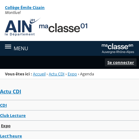
Panneau de gestion des cookies
Collège Émile Cizain
Menu de la rubrique
Contenu
Montluel
MENU
Se connecter
Vous êtes ici :
Accueil
›
Actu CDI
›
Expo
›
Agenda
Actu CDI
CDI
Club Lecture
Expo
Lect’heure