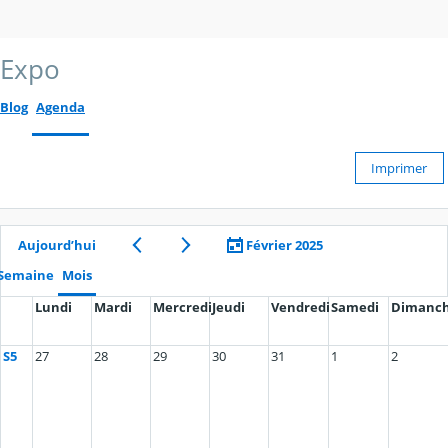
Expo
Blog
Agenda
Imprimer
Aujourd’hui
Février 2025
Semaine
Mois
Lundi
Mardi
Mercredi
Jeudi
Vendredi
Samedi
Dimanc
S5
27
28
29
30
31
1
2