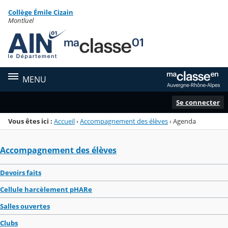
Panneau de gestion des cookies
Collège Émile Cizain
Menu de la rubrique
Contenu
Montluel
MENU
Se connecter
Vous êtes ici :
Accueil
›
Accompagnement des élèves
›
Agenda
Accompagnement des élèves
Devoirs faits
Cellule harcèlement pHARe
Salles ouvertes
Clubs