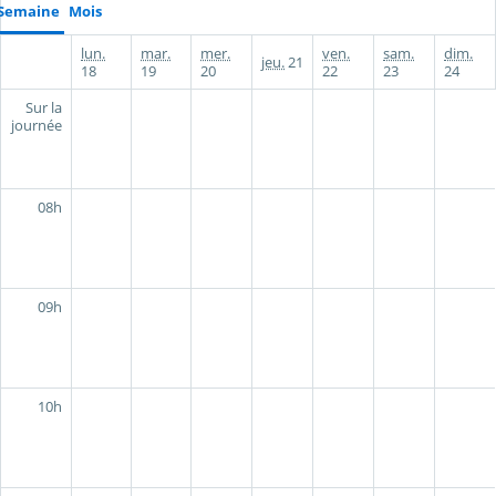
Semaine
Mois
lun.
mar.
mer.
ven.
sam.
dim.
jeu.
21
18
19
20
22
23
24
Sur la
journée
08h
09h
10h