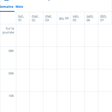
Semaine
Mois
lun.
mar.
mer.
ven.
sam.
dim.
jeu.
04
01
02
03
05
06
07
Sur la
journée
08h
09h
10h