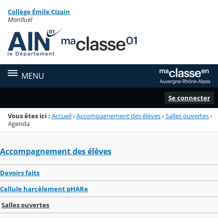
Panneau de gestion des cookies
Collège Émile Cizain
Menu de la rubrique
Contenu
Montluel
MENU
Se connecter
Vous êtes ici :
Accueil
›
Accompagnement des élèves
›
Salles ouvertes
›
Agenda
Accompagnement des élèves
Devoirs faits
Cellule harcèlement pHARe
Salles ouvertes