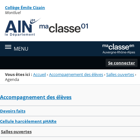
Panneau de gestion des cookies
Collège Émile Cizain
Menu de la rubrique
Contenu
Montluel
MENU
Se connecter
Vous êtes ici :
Accueil
›
Accompagnement des élèves
›
Salles ouvertes
›
Agenda
Accompagnement des élèves
Devoirs faits
Cellule harcèlement pHARe
Salles ouvertes