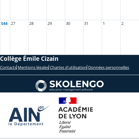
S44
27
28
29
30
31
1
2
Collège Émile Cizain
Contacts
Mentions légales
Chartes d'utilisation
Données personnelles