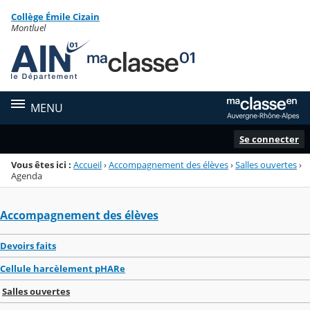
Panneau de gestion des cookies
Collège Émile Cizain
Menu de la rubrique
Contenu
Montluel
MENU
Se connecter
Vous êtes ici :
Accueil
›
Accompagnement des élèves
›
Salles ouvertes
›
Agenda
Accompagnement des élèves
Devoirs faits
Cellule harcèlement pHARe
Salles ouvertes