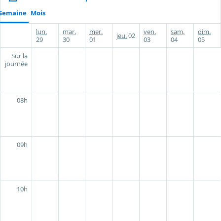
Semaine
Mois
lun.
mar.
mer.
ven.
sam.
dim.
jeu.
02
29
30
01
03
04
05
Sur la
journée
08h
09h
10h