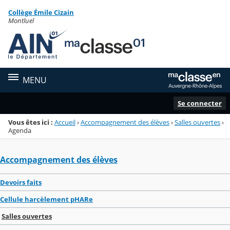
Panneau de gestion des cookies
Collège Émile Cizain
Menu de la rubrique
Contenu
Montluel
MENU
Se connecter
Vous êtes ici :
Accueil
›
Accompagnement des élèves
›
Salles ouvertes
›
Agenda
Accompagnement des élèves
Devoirs faits
Cellule harcèlement pHARe
Salles ouvertes