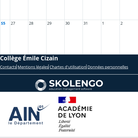
S5
27
28
29
30
31
1
2
Collège Émile Cizain
Contacts
Mentions légales
Chartes d'utilisation
Données personnelles