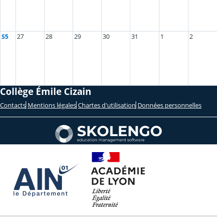
S5
27
28
29
30
31
1
2
Collège Émile Cizain
Contacts
Mentions légales
Chartes d'utilisation
Données personnelles