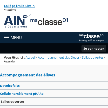
Panneau de gestion des cookies
Collège Émile Cizain
Menu de la rubrique
Contenu
Montluel
MENU
Se connecter
Vous êtes ici :
Accueil
›
Accompagnement des élèves
›
Salles ouvertes
›
Agenda
Accompagnement des élèves
Devoirs faits
Cellule harcèlement pHARe
Salles ouvertes