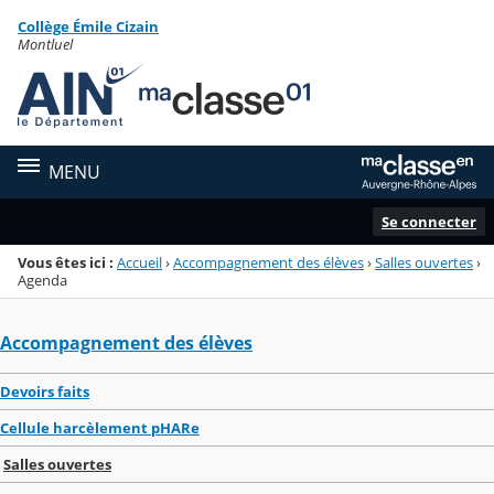
Panneau de gestion des cookies
Collège Émile Cizain
Menu de la rubrique
Contenu
Montluel
MENU
Se connecter
Vous êtes ici :
Accueil
›
Accompagnement des élèves
›
Salles ouvertes
›
Agenda
Accompagnement des élèves
Devoirs faits
Cellule harcèlement pHARe
Salles ouvertes