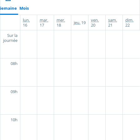
Semaine
Mois
lun.
mar.
mer.
ven.
sam.
dim.
jeu.
19
16
17
18
20
21
22
Sur la
journée
08h
09h
10h