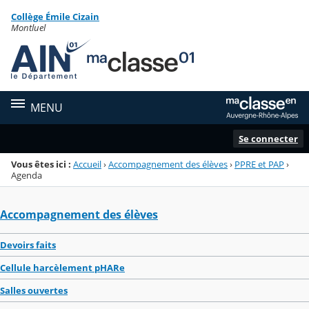
Panneau de gestion des cookies
Collège Émile Cizain
Menu de la rubrique
Contenu
Montluel
MENU
Se connecter
Vous êtes ici :
Accueil
›
Accompagnement des élèves
›
PPRE et PAP
›
Agenda
Accompagnement des élèves
Devoirs faits
Cellule harcèlement pHARe
Salles ouvertes