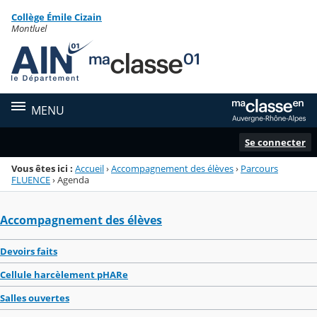
Panneau de gestion des cookies
Collège Émile Cizain
Menu de la rubrique
Contenu
Montluel
MENU
Se connecter
Vous êtes ici :
Accueil
›
Accompagnement des élèves
›
Parcours
FLUENCE
›
Agenda
Accompagnement des élèves
Devoirs faits
Cellule harcèlement pHARe
Salles ouvertes