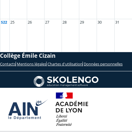
S22
25
26
27
28
29
30
31
Collège Émile Cizain
Contacts
Mentions légales
Chartes d'utilisation
Données personnelles