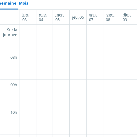
Semaine
Mois
lun.
mar.
mer.
ven.
sam.
dim.
jeu.
06
03
04
05
07
08
09
Sur la
journée
08h
09h
10h