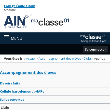
Panneau de gestion des cookies
Collège Émile Cizain
Menu de la rubrique
Contenu
Montluel
MENU
Se connecter
Vous êtes ici :
Accueil
›
Accompagnement des élèves
›
Clubs
›
Agenda
Accompagnement des élèves
Devoirs faits
Cellule harcèlement pHARe
Salles ouvertes
Clubs