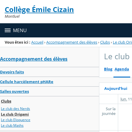
Panneau de gestion des cookies
Collège Émile Cizain
Menu de la rubrique
Contenu
Montluel
MENU
Vous êtes ici :
Accueil
›
Accompagnement des élèves
›
Clubs
›
Le club Or
Le club
Accompagnement des élèves
Blog
Agenda
Devoirs faits
Cellule harcèlement pHARe
Aujourd’hui
Salles ouvertes
lun.
11
Clubs
Sur la
Le club des Nerds
journée
Le club Origami
Le club Eloquence
Le club Maths