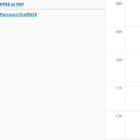
08h
PPRE et PAP
Parcours FLUENCE
09h
10h
11h
12h