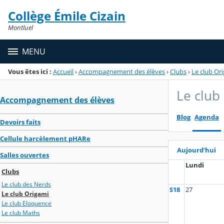
Panneau de gestion des cookies
Collège Émile Cizain
Menu de la rubrique
Contenu
Montluel
MENU
Vous êtes ici :
Accueil
›
Accompagnement des élèves
›
Clubs
›
Le club Or
Le club
Accompagnement des élèves
Blog
Agenda
Devoirs faits
Cellule harcèlement pHARe
Aujourd’hui
Salles ouvertes
Lundi
Clubs
Le club des Nerds
S18
27
Le club Origami
Le club Eloquence
Le club Maths