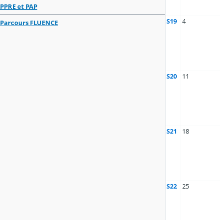
PPRE et PAP
S19
4
Parcours FLUENCE
S20
11
S21
18
S22
25