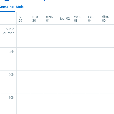
Semaine
Mois
lun.
mar.
mer.
ven.
sam.
dim.
jeu.
02
29
30
01
03
04
05
Sur la
journée
08h
09h
10h