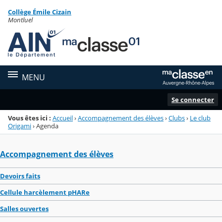
Panneau de gestion des cookies
Collège Émile Cizain
Menu de la rubrique
Contenu
Montluel
MENU
Se connecter
Vous êtes ici :
Accueil
›
Accompagnement des élèves
›
Clubs
›
Le club
Origami
›
Agenda
Accompagnement des élèves
Devoirs faits
Cellule harcèlement pHARe
Salles ouvertes