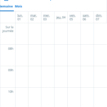
Semaine
Mois
lun.
mar.
mer.
ven.
sam.
dim.
jeu.
04
01
02
03
05
06
07
Sur la
journée
08h
09h
10h